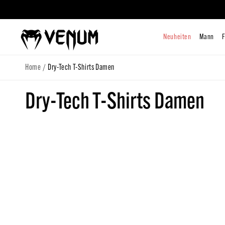
zum
Inhalt
Neuhe
/
Home
Dry-Tech T-Shirts Damen
K
Dry-Tech T-Shirts Damen
a
t
e
g