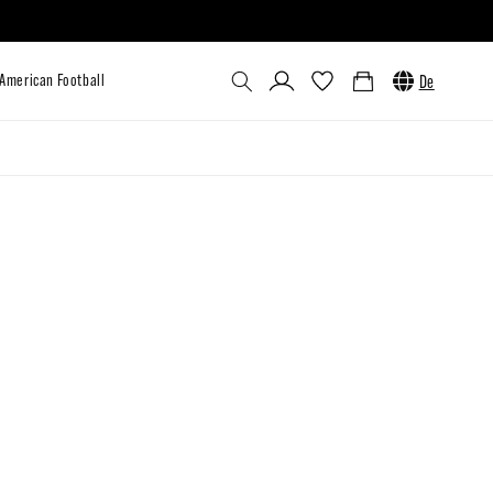
Einloggen
Warenkorb
De
utlet
Custom
Venum x UFC
American Football