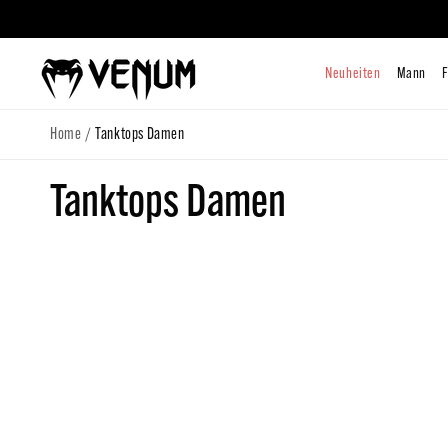
zum
Inhalt
Neuhe
/
Home
Tanktops Damen
K
Tanktops Damen
a
t
e
g