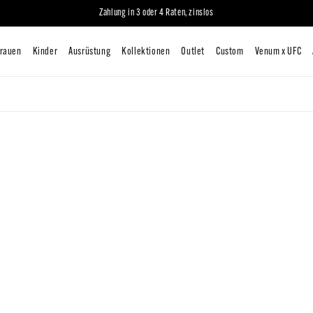
Zahlung in 3 oder 4 Raten, zinslos
iten
Mann
Frauen
Kinder
Ausrüstung
Kollektionen
O