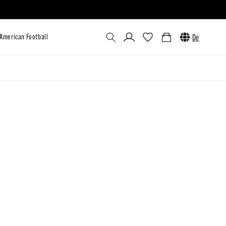
Einloggen
Warenkorb
De
utlet
Custom
Venum x UFC
American Football