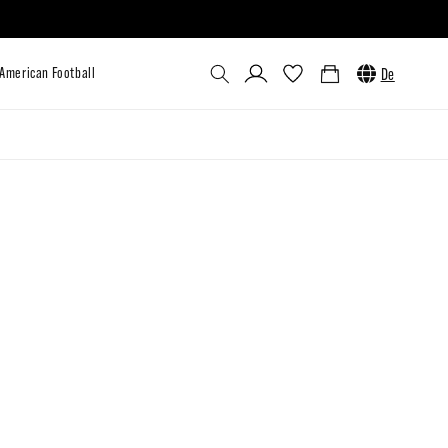
Einloggen
Warenkorb
De
utlet
Custom
Venum x UFC
American Football