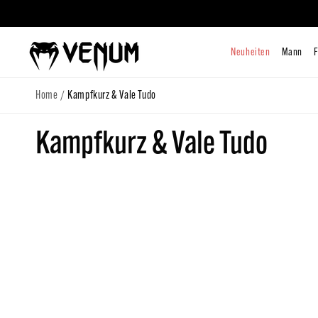
zum
Inhalt
Neuhe
/
Home
Kampfkurz & Vale Tudo
K
Kampfkurz & Vale Tudo
a
t
e
g