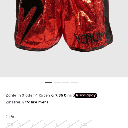
Größe :
XXS
XS
S
M
L
XL
XXL