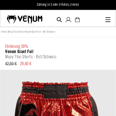
zum
Zahlung in 3 oder 4 Raten, zinslos
Inhalt
Einloggen
Warenkorb
/
Home
Muay Thai Shorts Venum Giant Foil - Rot/Schwarz
förderung 30%
Venum Giant Foil
Muay Thai Shorts - Rot/Schwarz
Normaler
42,00 €
Verkaufspreis
29,40 €
Preis