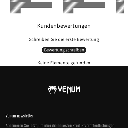
Wir empfehlen, eine Größe größer zu wählen, wenn Sie eine "taillierte" Passform
wünschen, oder zwei Größen größer, wenn Sie eine lockerere Passform wünschen.
Bitte konsultieren Sie die Größentabelle für spezifische Dimensionen für diese
authentischen Thai-made Shorts.
Kundenbewertungen
Schreiben Sie die erste Bewertung
Bewertung schreiben
Keine Elemente gefunden
Venum newsletter
Abonnieren Sie jetzt, um über die neuesten Produktveröffentlichungen,