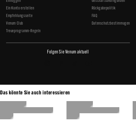
Einloggen
Geschäftsbedingunben
Ein Konto erstellen
Rückgabepolitik
Empfehlungsseite
FAQ
Venum Club
Datenschutzbestimmugen
Treueprogramm-Regeln
Folgen Sie Venum aktuell
Copyright © 2026 - Venum.com
Das könnte Sie auch interessieren