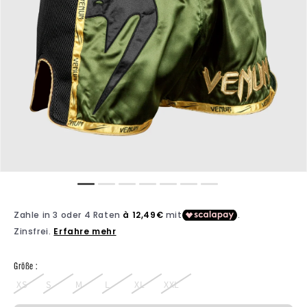
Größe :
XS
S
M
L
XL
XXL