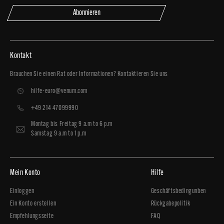
Abonnieren
Kontakt
Brauchen Sie einen Rat oder Informationen? Kontaktieren Sie uns
hilfe-euro@venum.com
+49 214 47099990
Montag bis Freitag 9 a.m to 6 p.m
Samstag 9 a.m to 1 p.m
Mein Konto
Hilfe
Einloggen
Geschäftsbedingunben
Ein Konto erstellen
Rückgabepolitik
Empfehlungsseite
FAQ