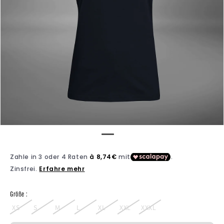
Größe :
XS
S
M
L
XL
XXL
XXXL