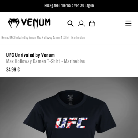
zum
Rückgabe innerhalb von 30 Tagen
Inhalt
Einloggen
Warenkorb
/
Home
UFC Unrivaled by Venum Max Holloway Damen T-Shirt - Marineblau
UFC Unrivaled by Venum
Max Holloway Damen T-Shirt - Marineblau
Normaler
34,99 €
Preis