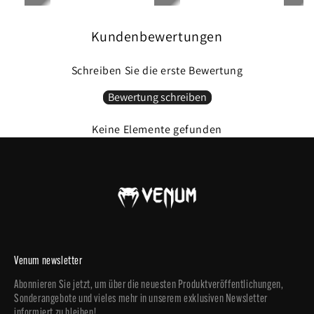
Kompression fördert zudem die Blutzirkulation und unterstützt die Regeneration.
Siebdrucklogos
Wenn die Einsätze am höchsten sind, gehe urzeitlich.
Echtheitslabel
Nicht bügeln
Kundenbewertungen
Bei niedriger Temperatur waschen / 30°C.
Nicht im Wäschetrockner trocknen.
Schreiben Sie die erste Bewertung
SKU : VNMUFC-00319-001
Bewertung schreiben
Keine Elemente gefunden
Venum newsletter
Abonnieren Sie jetzt, um über die neuesten Produktveröffentlichungen,
Sonderangebote und vieles mehr in unserem exklusiven Newsletter
informiert zu bleiben!