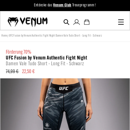
zum
Entdecke das
Venum Club
Treueprogramm !
Inhalt
Einloggen
Warenkorb
/
Home
UFC Fusion by Venum Authentic Fight Night Damen Vale Tudo Short - Long Fit - Schwarz
förderung 70%
UFC Fusion by Venum Authentic Fight Night
Damen Vale Tudo Short - Long Fit - Schwarz
Normaler
74,99 €
Verkaufspreis
22,50 €
Preis