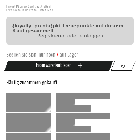
Elise ist 173 cm groß und trägt Größe M.
Brust 83 cm / Taille 62 cm / Hüften 92 cm
{loyalty_points}pkt
Treuepunkte mit diesem
Kauf gesammelt
Registrieren oder einloggen
Beeilen Sie sich, nur noch
7
auf Lager!
In den Warenkorb legen
Häufig zusammen gekauft