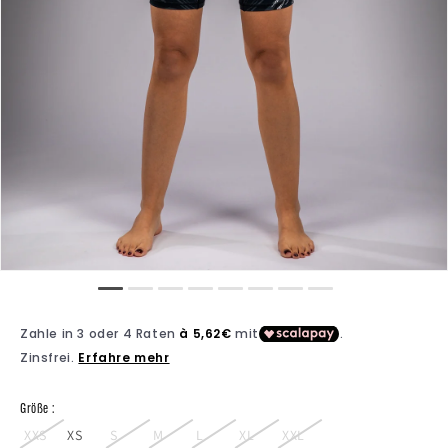
Größe :
XXS
XS
S
M
L
XL
XXL