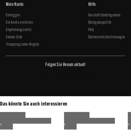
Mein Konto
Hilfe
Einloggen
Geschäftsbedingunben
Ein Konto erstellen
Rückgabepolitik
Empfehlungsseite
FAQ
Venum Club
Datenschutzbestimmugen
Treueprogramm-Regeln
Folgen Sie Venum aktuell
Copyright © 2026 - Venum.com
Das könnte Sie auch interessieren