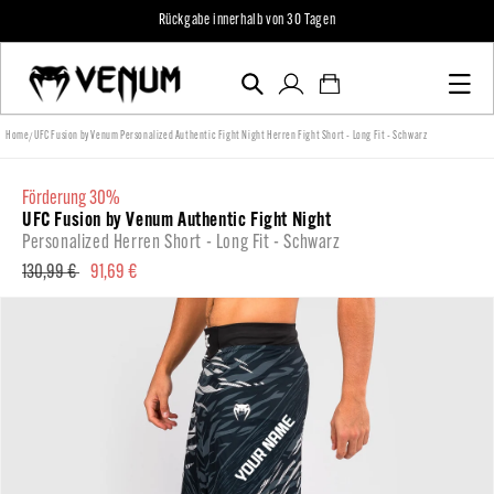
zum
Rückgabe innerhalb von 30 Tagen
Inhalt
Einloggen
Warenkorb
/
Home
UFC Fusion by Venum Personalized Authentic Fight Night Herren Fight Short - Long Fit - Schwarz
förderung 30%
UFC Fusion by Venum Authentic Fight Night
Personalized Herren Short - Long Fit - Schwarz
Normaler
130,99 €
Verkaufspreis
91,69 €
Preis