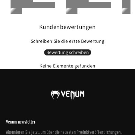
während der elastische Bund einen sicheren Sitz bietet – die ideale Shorts für
Wärmeverklebte, lasergeschnittene seitliche Schlitze
Kampfsportarten.
Nicht bügeln
Kühl waschen / 30° C.
Wenn die Einsätze am höchsten sind, gehe primal.
Nicht im Wäschetrockner trocknen.
Kundenbewertungen
Die Farbe der Personalisierung kann sich leicht von der Farbe der Vorschau auf der
SKU : VNMUFC-00326-001-C
Website unterscheiden.
Schreiben Sie die erste Bewertung
Bewertung schreiben
Keine Elemente gefunden
Venum newsletter
Abonnieren Sie jetzt, um über die neuesten Produktveröffentlichungen,