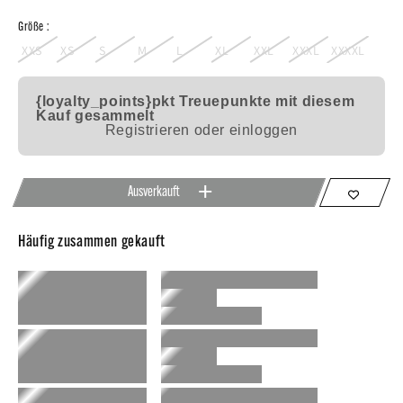
Größe :
XXS
XS
S
M
L
XL
XXL
XXXL
XXXXL
{loyalty_points}pkt
Treuepunkte mit diesem
Kauf gesammelt
Registrieren oder einloggen
Ausverkauft
Häufig zusammen gekauft