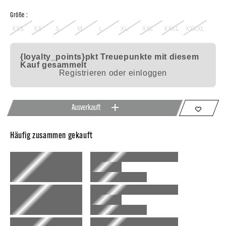
Größe :
XXS
XS
S
M
L
XL
XXL
XXXL
XXXXL
{loyalty_points}pkt
Treuepunkte mit diesem
Kauf gesammelt
Registrieren oder einloggen
Ausverkauft
Häufig zusammen gekauft