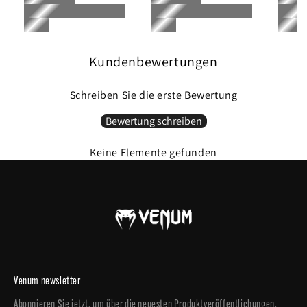
während der elastische Bund einen sicheren Sitz bietet - die ideale Shorts für
Nicht bügeln
Kampfsportarten.
Cool waschen / 30° C.
Nicht im Trockner trocknen.
Wenn die Einsätze am höchsten sind, gehe primitiv.
Kundenbewertungen
SKU : VNMUFC-00347-005-C
Die Farbe der Personalisierung kann sich leicht von der Farbe der Vorschau auf der
Website unterscheiden.
Schreiben Sie die erste Bewertung
Bewertung schreiben
Keine Elemente gefunden
Venum newsletter
Abonnieren Sie jetzt, um über die neuesten Produktveröffentlichungen,