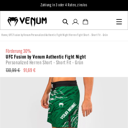
zum
Zahlung in 3 oder 4 Raten, zinslos
Inhalt
Einloggen
Warenkorb
/
Home
UFC Fusion by Venum Personalized Authentic Fight Night Herren Fight Short - Short Fit - Grün
förderung 30%
UFC Fusion by Venum Authentic Fight Night
Personalized Herren Short - Short Fit - Grün
Normaler
130,99 €
Verkaufspreis
91,69 €
Preis