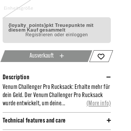
Einheitsgröße
{loyalty_points}pkt
Treuepunkte mit
diesem Kauf gesammelt
Registrieren oder einloggen
Ausverkauft
Description
Venum Challenger Pro Rucksack: Erhalte mehr für
Venum Challenger Pro Rucksack: Erhalte mehr für
dein Geld.
dein Geld. Der Venum Challenger Pro Rucksack
wurde entwickelt, um deine...
(More info)
Der Venum Challenger Pro Rucksack wurde
entwickelt, um deine Trainingssachen vor
Technical features and care
äußeren Einflüssen zu schützen. Das Ripstop-
Wasserundurchlässiges Gewebe.