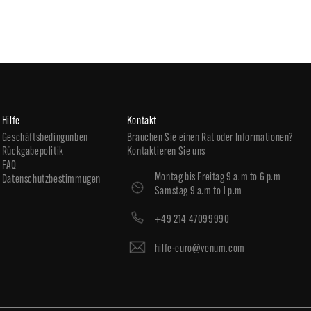
Hilfe
Kontakt
Geschäftsbedingunben
Brauchen Sie einen Rat oder Informationen?
Rückgabepolitik
Kontaktieren Sie uns
FAQ
Montag bis Freitag 9 a.m to 6 p.m
Datenschutzbestimmugen
Samstag 9 a.m to 1 p.m
+49 214 47099990
hilfe-euro@venum.com