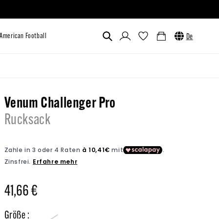
Einloggen
Warenkorb
De
utlet
Custom
Venum x UFC
American Football
Venum Challenger Pro
Rucksack
Normaler
41,66 €
Preis
Größe :