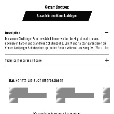
Gesamtkosten:
Auswahl in den Warenkorb legen
Description
Die Venum Challenger Familie wächst immer weiter: Jetzt gibt es die neuen,
Die Venum Challenger Familie wächst immer weiter: Jetzt gibt es die neuen,
exklusiven Farben und brandneue Schuhmodelle.
exklusiven Farben und brandneue Schuhmodelle. Leicht und haltbar garantieren die
(More info)
Venum Challenger Schuhe einen optimalen Schutz während des Kampfes,...
Leicht und haltbar garantieren die Venum Challenger Schuhe einen optimalen
Schutz während des Kampfes, dank ihres hochverdichteten Schaums.
Technical features and care
100% Halbleder.
Ultra leicht und haltbar.
Hochverdichteter Schaum.
Das könnte Sie auch interessieren
Klettverschluss-System.
Venum Logo.
Kundenbewertungen