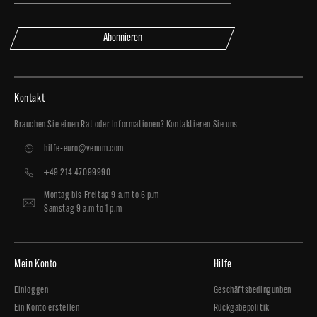
Abonnieren
Kontakt
Brauchen Sie einen Rat oder Informationen? Kontaktieren Sie uns
hilfe-euro@venum.com
+49 214 47099990
Montag bis Freitag 9 a.m to 6 p.m
Samstag 9 a.m to 1 p.m
Mein Konto
Hilfe
Einloggen
Geschäftsbedingunben
Ein Konto erstellen
Rückgabepolitik