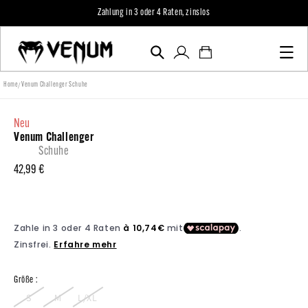
zum
Zahlung in 3 oder 4 Raten, zinslos
Inhalt
Einloggen
Warenkorb
/
Home
Venum Challenger Schuhe
neu
Venum Challenger
Schuhe
Normaler
42,99 €
Preis
Größe :
S
M
L/XL