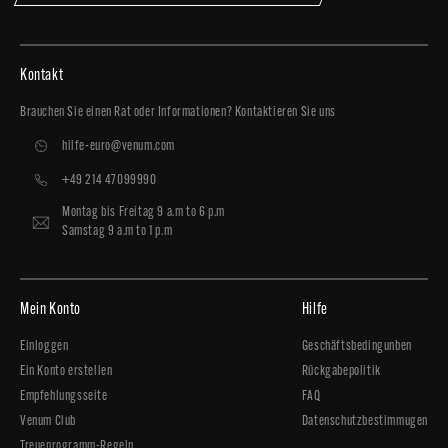
Kontakt
Brauchen Sie einen Rat oder Informationen? Kontaktieren Sie uns
hilfe-euro@venum.com
+49 214 47099990
Montag bis Freitag 9 a.m to 6 p.m
Samstag 9 a.m to 1 p.m
Mein Konto
Hilfe
Einloggen
Geschäftsbedingunben
Ein Konto erstellen
Rückgabepolitik
Empfehlungsseite
FAQ
Venum Club
Datenschutzbestimmugen
Treueprogramm-Regeln