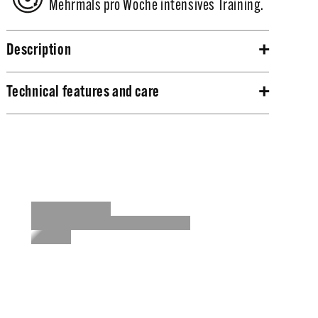
Mehrmals pro Woche intensives Training.
Description
Das ist die zweite Version unseres
Venum BJJ
Technical features and care
Contender Kampfanzuges
und ist noch
widerstandsfähiger und komfortabler als das
Perlengewebte Baumwolle für höhere
vorhergehende Modell!
Haltbarkeit.
Jacke 450 g/m² mit runden, verstärkten
Die Jacke ist aus 100% perlgewebter Baumwolle
Schlitzen.
die perfekt Stärke und Komfort bietet. Und all das
Col EVA Softschaum: besserer Widerstand
mit verstärkten Nähten!
gegen Bottlenecks.
Optimales Feuchtigkeitsmanagement.
Der Kragen ist mit EVA Schaum verstärkt, was dir
Hosen 230 g/m², 100% Baumwolle mit
gegen aggressive Griffe deiner Kontrahenten hilft
verstärkten Nähten an der Innenseite der Beine
und dir einen Vorteil bei deinen eigenen Angriffen
und dem Knöchelnumfang.
einen Vorteil verschafft.
Ultra schnelles Spann-System beim Anziehen.