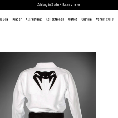
Zahlung in 3 oder 4 Raten, zinslos
iten
Mann
Frauen
Kinder
Ausrüstung
Kollektionen
O