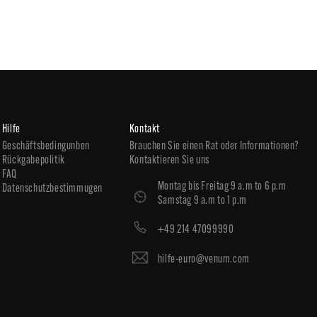
Hilfe
Kontakt
Geschäftsbedingunben
Brauchen Sie einen Rat oder Informationen?
Rückgabepolitik
Kontaktieren Sie uns
FAQ
Montag bis Freitag 9 a.m to 6 p.m
Datenschutzbestimmugen
Samstag 9 a.m to 1 p.m
+49 214 47099990
hilfe-euro@venum.com