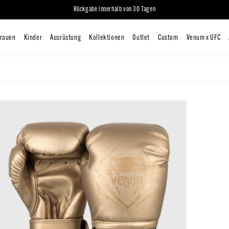
Rückgabe innerhalb von 30 Tagen
iten
Mann
Frauen
Kinder
Ausrüstung
Kollektionen
O