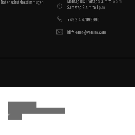
Montag bis Freitag 9 a.m to 6 p.m
Datenschutzbestimmugen
Samstag 9 a.m to 1 p.m
+49 214 47099990
hilfe-euro@venum.com