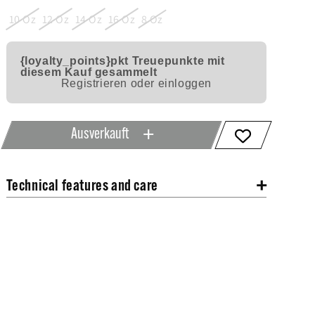
10 Oz
12 Oz
14 Oz
16 Oz
8 Oz
{loyalty_points}pkt
Treuepunkte mit
diesem Kauf gesammelt
Registrieren oder einloggen
Ausverkauft
Technical features and care