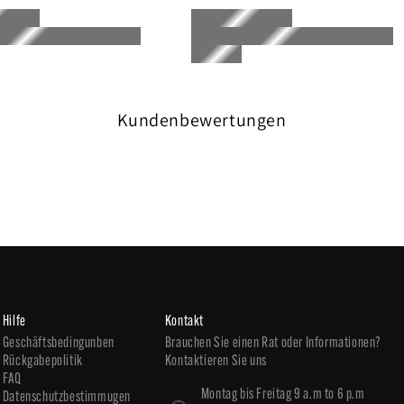
Kundenbewertungen
Hilfe
Kontakt
Geschäftsbedingunben
Brauchen Sie einen Rat oder Informationen?
Rückgabepolitik
Kontaktieren Sie uns
FAQ
Montag bis Freitag 9 a.m to 6 p.m
Datenschutzbestimmugen