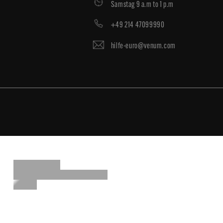
Samstag 9 a.m to 1 p.m
+49 214 47099990
hilfe-euro@venum.com