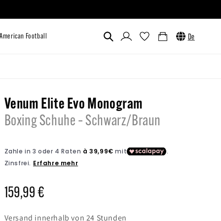
Einloggen
Warenkorb
De
utlet
Custom
Venum x UFC
American Football
Venum Elite Evo Monogram
Boxing Schuhe – Schwarz/Braun
Normaler
159,99 €
Preis
Versand innerhalb von 24 Stunden