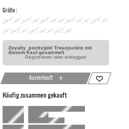
Größe :
36.5
37
37.5
38
38.5
39
40
40.5
41
42
42.5
43
44
44.5
45
45.5
46
47
47.5
48
{loyalty_points}pkt
Treuepunkte mit
diesem Kauf gesammelt
Registrieren oder einloggen
Ausverkauft
Häufig zusammen gekauft