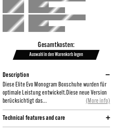
Gesamtkosten:
Auswahl in den Warenkorb legen
Description
Diese Elite Evo Monogram Boxschuhe wurden für
Diese Elite Evo Monogram Boxschuhe wurden für
optimale Leistung entwickelt.
optimale Leistung entwickelt.Diese neue Version
berücksichtigt das...
(More info)
Technical features and care
Diese neue Version berücksichtigt das Feedback
Tri-Material: Glänzender PU-Lack, PU-Flex,