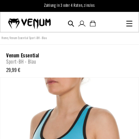
zum
Zahlung in 3 oder 4 Raten, zinslos
Inhalt
Einloggen
Warenkorb
/
Home
Venum Essential Sport-BH - Blau
Venum Essential
Sport-BH - Blau
Normaler
29,99 €
Preis