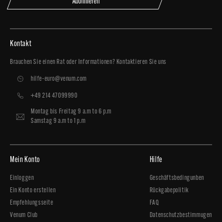
Abonnieren
Kontakt
Brauchen Sie einen Rat oder Informationen? Kontaktieren Sie uns
hilfe-euro@venum.com
+49 214 47099990
Montag bis Freitag 9 a.m to 6 p.m
Samstag 9 a.m to 1 p.m
Mein Konto
Hilfe
Einloggen
Geschäftsbedingunben
Ein Konto erstellen
Rückgabepolitik
Empfehlungsseite
FAQ
Venum Club
Datenschutzbestimmugen