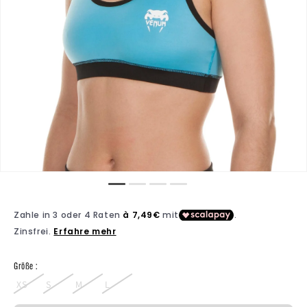
Größe :
XS
S
M
L