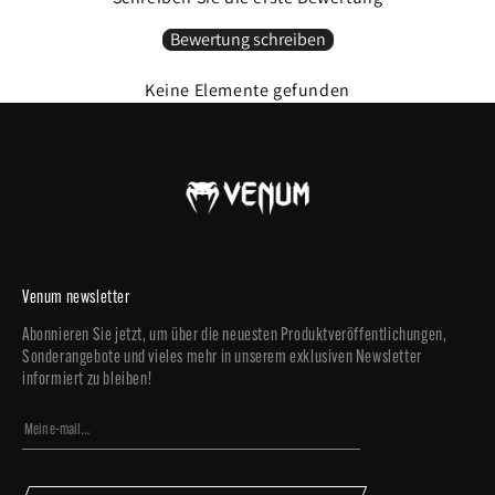
effektives Feuchtigkeitsmanagement.
Wasserabweisendes Futter verhindert das Eindringen von Feuchtigkeit in die
Bewertung schreiben
Polsterung.
Geprägtes Venum Logo (3D Gefühl) auf jedem Boxhandschuh.
Handgefertigt in Thailand
Keine Elemente gefunden
Venum newsletter
Abonnieren Sie jetzt, um über die neuesten Produktveröffentlichungen,
Sonderangebote und vieles mehr in unserem exklusiven Newsletter
informiert zu bleiben!