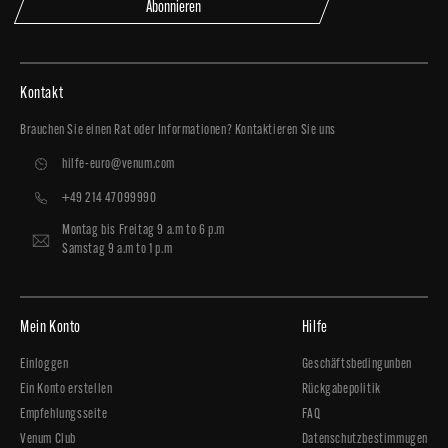
Abonnieren
Kontakt
Brauchen Sie einen Rat oder Informationen? Kontaktieren Sie uns
hilfe-euro@venum.com
+49 214 47099990
Montag bis Freitag 9 a.m to 6 p.m
Samstag 9 a.m to 1 p.m
Mein Konto
Hilfe
Einloggen
Geschäftsbedingunben
Ein Konto erstellen
Rückgabepolitik
Empfehlungsseite
FAQ
Venum Club
Datenschutzbestimmugen