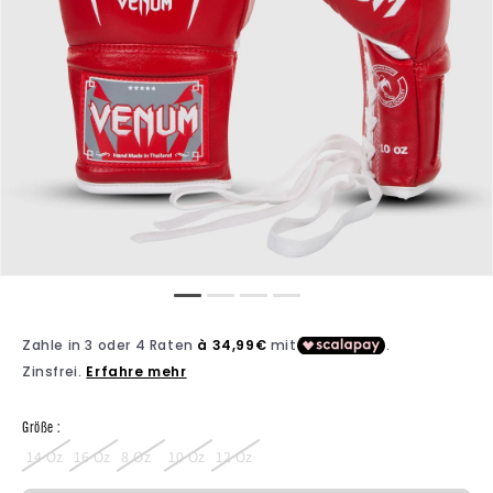
Größe :
14 Oz
16 Oz
8 Oz
10 Oz
12 Oz