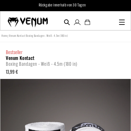
zum
Inhalt
Einloggen
Warenkorb
/
Home
Venum Kontact Boxing Bandagen - Weiß - 4.5m (180 in)
bestseller
Venum Kontact
Boxing Bandagen - Weiß - 4.5m (180 in)
Normaler
13,99 €
Preis