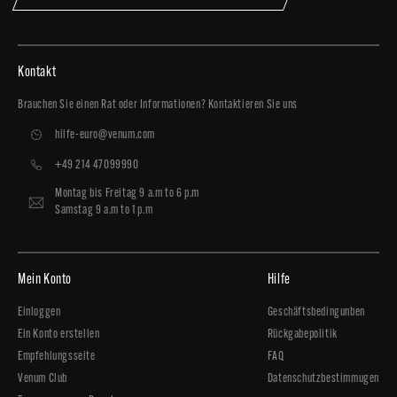
Kontakt
Brauchen Sie einen Rat oder Informationen? Kontaktieren Sie uns
hilfe-euro@venum.com
+49 214 47099990
Montag bis Freitag 9 a.m to 6 p.m
Samstag 9 a.m to 1 p.m
Mein Konto
Hilfe
Einloggen
Geschäftsbedingunben
Ein Konto erstellen
Rückgabepolitik
Empfehlungsseite
FAQ
Venum Club
Datenschutzbestimmugen