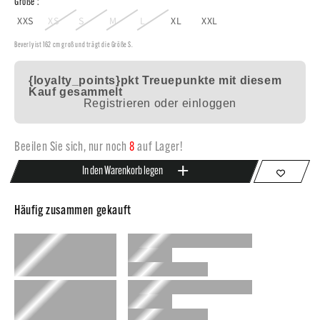
Größe :
XXS
XS
S
M
L
XL
XXL
Beverly ist 162 cm groß und trägt die Größe S.
{loyalty_points}pkt
Treuepunkte mit diesem
Kauf gesammelt
Registrieren oder einloggen
Beeilen Sie sich, nur noch
8
auf Lager!
In den Warenkorb legen
Häufig zusammen gekauft