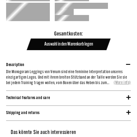
Gesamtkosten:
Auswahl in den Warenkorb legen
Description
Die Monogoram Leggings von Venum sind eine feminine Interpretation unseres
Die Monogoram Leggings von Venum sind eine feminine Interpretation unseres
einzigartigen Logos. Und mit ihrem breiten Stützband an der Taille werden Sie sie
einzigartigen Logos. Und mit ihrem breiten Stützband an der Taille werden Sie sie
(More info)
bei jedem Training tragen wollen, vom Boxen über das Heben bis zum Yoga.
bei jedem Training tragen wollen, vom Boxen über das Heben bis zum...
Technical features and care
- Hohe Taille,
Stoff 1: 73 % Nylon, 27 % Elasthan,
Stoff 2: 77 % Polyester, 23 % Elasthan,
- Breites, stützendes Taillenband,
Shipping and returns
Siebdruck-Logo,
Sublimierte Grafiken,
- Kniebeugenfest,
Versand innerhalb von 24 Stunden
Kalt waschen mit ähnlichen Farben,
- Zweite-Haut-Gewebe
Das könnte Sie auch interessieren
Nicht im Trockner trocknen,