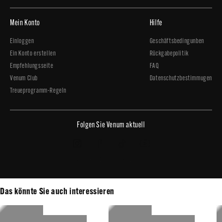
Mein Konto
Hilfe
Einloggen
Geschäftsbedingunben
Ein Konto erstellen
Rückgabepolitik
Empfehlungsseite
FAQ
Venum Club
Datenschutzbestimmugen
Treueprogramm-Regeln
Folgen Sie Venum aktuell
Copyright © 2026 - Venum.com
Das könnte Sie auch interessieren