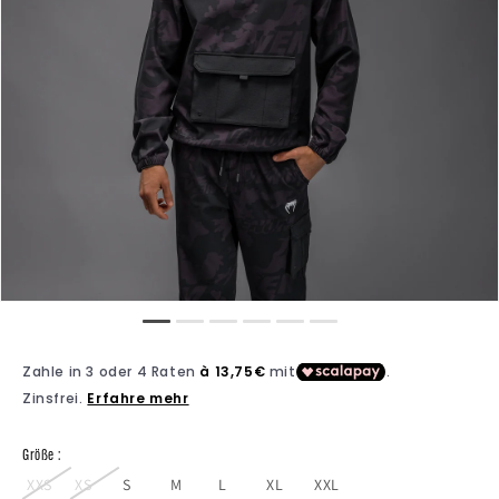
Größe :
XXS
XS
S
M
L
XL
XXL