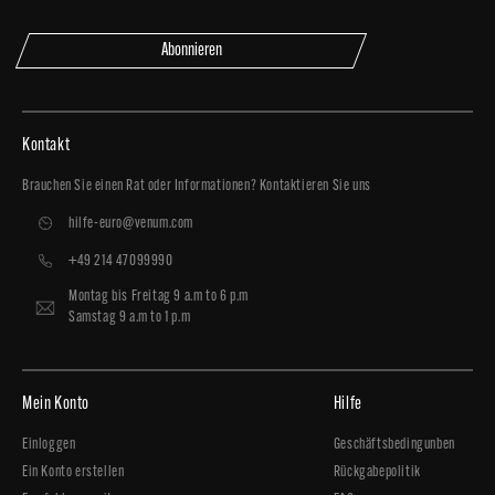
Abonnieren
Kontakt
Brauchen Sie einen Rat oder Informationen? Kontaktieren Sie uns
hilfe-euro@venum.com
+49 214 47099990
Montag bis Freitag 9 a.m to 6 p.m
Samstag 9 a.m to 1 p.m
Mein Konto
Hilfe
Einloggen
Geschäftsbedingunben
Ein Konto erstellen
Rückgabepolitik